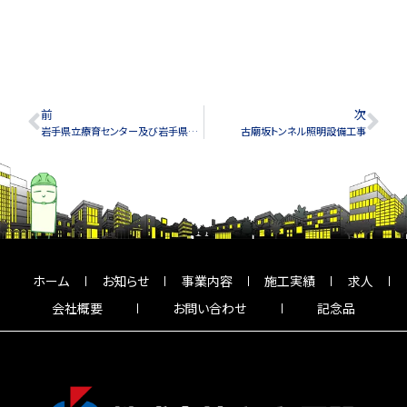
前
次
岩手県立療育センター及び岩手県立盛岡となん支援学校新築(電気設備)工事
古廟坂トンネル照明設備工事
ホーム
お知らせ
事業内容
施工実績
求人
会社概要
お問い合わせ
記念品