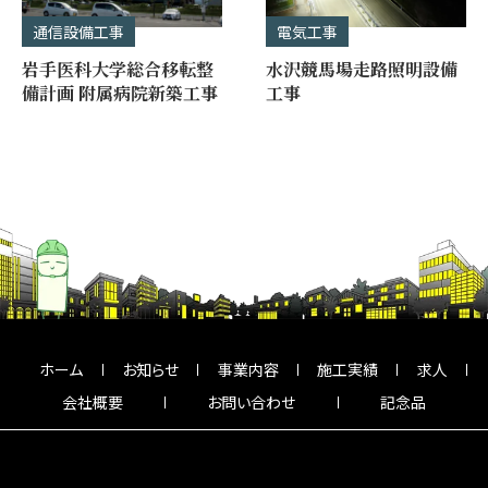
通信設備工事
電気工事
岩手医科大学総合移転整
水沢競馬場走路照明設備
備計画 附属病院新築工事
工事
ホーム
お知らせ
事業内容
施工実績
求人
会社概要
お問い合わせ
記念品